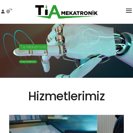
TR
KURUMSAL
HIZMETLER
Tia Mekatronik
PROJELER
BIZIMLE İLETIŞIME GEÇ!
MEDYA
İNSAN KAYNAKLARI
Hizmetlerimiz
İLETIŞIM
TEKLIF AL