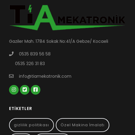
Gaziler Mah. 1784 Sokak No:41/A Gebze/ Kocaeli
0535 839 56 58
0535 326 31 83
info@tiamekatronik.com
ETIKETLER
gizlilik politikası
Özel Makina İmalatı