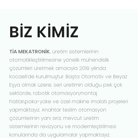
BİZ KİMİZ
TİA MEKATRONİK
, üretim sistemlerinin
otomatikleştirilmesine yönelik mühendislik
çözümleri üretmek amacıyla 2019 yılında
Kocaeli’de kurulmuştur. Başta Otomotiv ve Beyaz
Eşya olmak üzere; seri üretimin olduğu pek çok
sektörde, robotik otomasyon,montaj
hatları,poka-yoke ve özel makine imalatı projeleri
yapmaktayız. Anahtar teslim otomasyon
çözümlerinin yanı sıra; mevcut üretim
sistemlerinin revizyonu ve modernleştirilmesi
konularında da uygulamalar yapmaktayız.