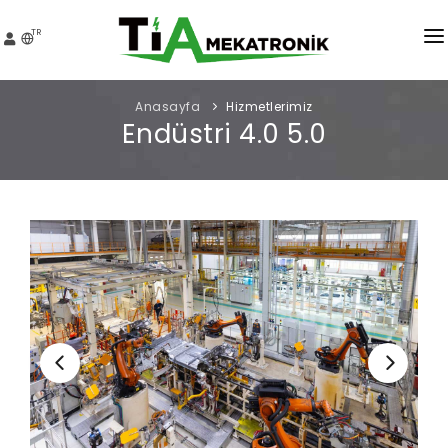
TR
KURUMSAL
Anasayfa
Hizmetlerimiz
Endüstri 4.0 5.0
HIZMETLER
PROJELER
MEDYA
İNSAN KAYNAKLARI
İLETIŞIM
TEKLIF AL