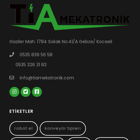
Gaziler Mah. 1784 Sokak No:41/A Gebze/ Kocaeli
0535 839 56 58
0535 326 31 83
info@tiamekatronik.com
ETIKETLER
robot el
konveyör tipleri