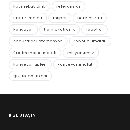
kat mekatronik
referanslar
fikstür imalatı
milpet
hakkımızda
konveyör
tia mekatronik
robot el
endüstriyel otomasyon
robot el imalatı
üretim masa imalatı
misyonumuz
konveyör tipleri
konveyör imalatı
gizlilik politikası
BIZE ULAŞIN