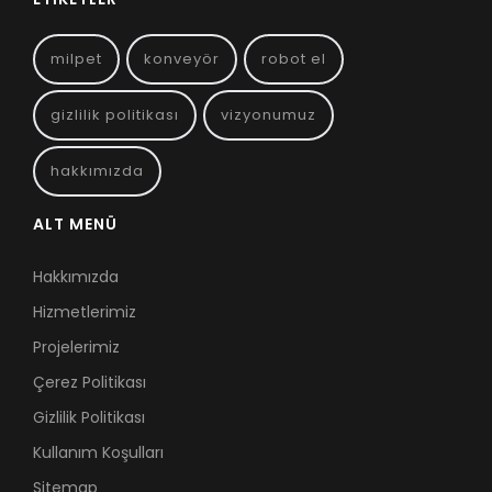
milpet
konveyör
robot el
gizlilik politikası
vizyonumuz
hakkımızda
ALT MENÜ
Hakkımızda
Hizmetlerimiz
Projelerimiz
Çerez Politikası
Gizlilik Politikası
Kullanım Koşulları
Sitemap