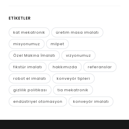
ETIKETLER
kat mekatronik
üretim masa imalatı
misyonumuz
milpet
Özel Makina İmalatı
vizyonumuz
fikstür imalatı
hakkımızda
referanslar
robot el imalatı
konveyör tipleri
gizlilik politikası
tia mekatronik
endüstriyel otomasyon
konveyör imalatı