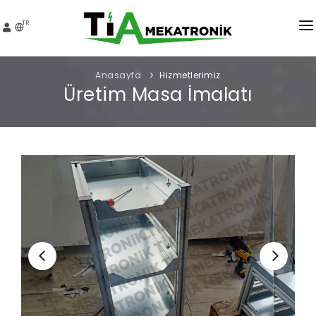
TR
KURUMSAL
Anasayfa
Hizmetlerimiz
Üretim Masa İmalatı
HIZMETLER
PROJELER
MEDYA
İNSAN KAYNAKLARI
İLETIŞIM
TEKLIF AL