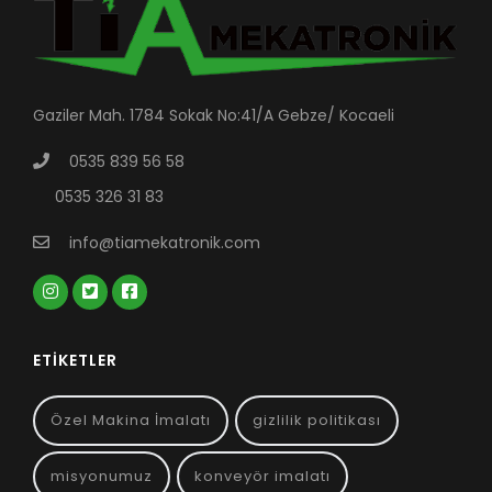
Gaziler Mah. 1784 Sokak No:41/A Gebze/ Kocaeli
0535 839 56 58
0535 326 31 83
info@tiamekatronik.com
ETIKETLER
Özel Makina İmalatı
gizlilik politikası
misyonumuz
konveyör imalatı