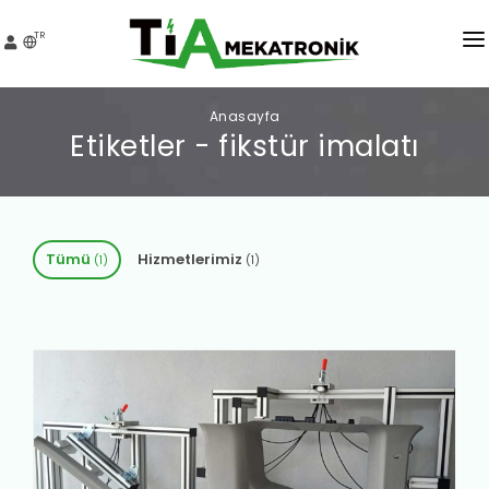
TR
KURUMSAL
Anasayfa
Etiketler - fikstür imalatı
HIZMETLER
PROJELER
MEDYA
Tümü
Hizmetlerimiz
(1)
(1)
İNSAN KAYNAKLARI
İLETIŞIM
TEKLIF AL